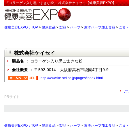
「コラーゲン入り黒ごまきな粉」:株式会社ケイセイ【健康美容EXPO】
健康美容EXPO：TOP
>
健康食品
>
製品
>
ハーブ
>
東洋ハーブ加工食品
>
ごま
株式会社ケイセイ
製品名 ：
コラーゲン入り黒ごまきな粉
会社概要 ：
〒592-0014 大阪府高石市綾園4丁目9-9
http://www.ke-sei.co.jp/pages/index.html
ご
PRサイト
健康美容EXPO：TOP
>
健康食品
>
製品
>
ハーブ
>
東洋ハーブ加工食品
>
ごま