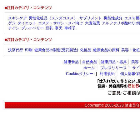
■注目カテゴリ・コンテンツ
スキンケア
男性化粧品（メンズコスメ）
サプリメント
機能性成分
エステ機
ゲン
ダイエット
エステ・サロン・スパ向け
大麦若葉
アルファリポ酸(αリポ
テイン
ブルーベリー
豆乳
寒天
車椅子
■注目カテゴリ・コンテンツ
決済代行
印刷
健康食品の製造(受託製造)
化粧品
健康食品の原料
美容・化粧
健康食品
│
自然食品
│
健康用品・器具
│
美容
ホーム
|
プレスリリース
|
サイ
Cookieポリシー
|
利用規約
|
個人情報保
Copyright© 2005-2023
健康美容