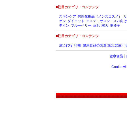
■注目カテゴリ・コンテンツ
スキンケア
男性化粧品（メンズコスメ）
サ
ゲン
ダイエット
エステ・サロン・スパ向け
テイン
ブルーベリー
豆乳
寒天
車椅子
■注目カテゴリ・コンテンツ
決済代行
印刷
健康食品の製造(受託製造)
健康食品
│
Cookie