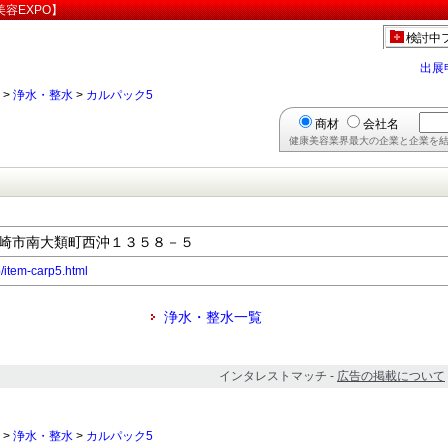
容EXPO】
検討中
出展
>
浄水・整水
>
カルパック5
商材
会社名
健康美容業界最大の企業と企業を結
県高崎市南大類町西沖１３５８－５
p/item-carp5.html
浄水・整水一覧
インタレストマッチ -
広告の掲載について
>
浄水・整水
>
カルパック5