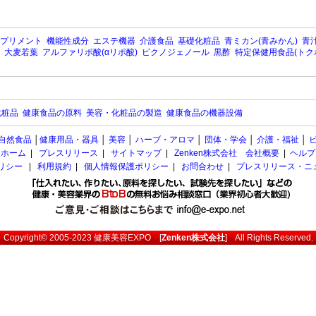
プリメント
機能性成分
エステ機器
介護食品
基礎化粧品
青ミカン(青みかん)
青汁
大麦若葉
アルファリポ酸(αリポ酸)
ピクノジェノール
黒酢
特定保健用食品(トク
化粧品
健康食品の原料
美容・化粧品の製造
健康食品の機器設備
自然食品
│
健康用品・器具
│
美容
│
ハーブ・アロマ
│
団体・学会
│
介護・福祉
│
ホーム
|
プレスリリース
|
サイトマップ
|
Zenken株式会社 会社概要
|
ヘルプ
ポリシー
|
利用規約
|
個人情報保護ポリシー
|
お問合わせ
|
プレスリリース・ニ
Copyright© 2005-2023
健康美容EXPO
[
Zenken株式会社
] All Rights Reserved.