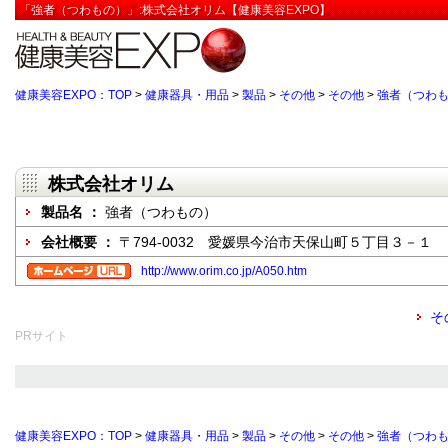
「強者（つわもの）」:株式会社オリム【健康美容EXPO】
健康美容EXPO：TOP
>
健康器具・用品
>
製品
>
その他
>
その他
>
強者（つわ
株式会社オリム
製品名 ：
強者（つわもの）
会社概要 ：
〒794-0032 愛媛県今治市天保山町５丁目３－１
http://www.orim.co.jp/A050.htm
そ
PRサイト
健康美容EXPO：TOP
>
健康器具・用品
>
製品
>
その他
>
その他
>
強者（つわ