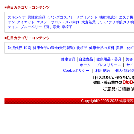
■注目カテゴリ・コンテンツ
スキンケア
男性化粧品（メンズコスメ）
サプリメント
機能性成分
エステ機
ゲン
ダイエット
エステ・サロン・スパ向け
大麦若葉
アルファリポ酸(αリポ
テイン
ブルーベリー
豆乳
寒天
車椅子
■注目カテゴリ・コンテンツ
決済代行
印刷
健康食品の製造(受託製造)
化粧品
健康食品の原料
美容・化粧
健康食品
│
自然食品
│
健康用品・器具
│
美容
ホーム
|
プレスリリース
|
サイ
Cookieポリシー
|
利用規約
|
個人情報保
Copyright© 2005-2023
健康美容