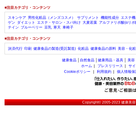
■注目カテゴリ・コンテンツ
スキンケア
男性化粧品（メンズコスメ）
サプリメント
機能性成分
エステ機
ゲン
ダイエット
エステ・サロン・スパ向け
大麦若葉
アルファリポ酸(αリポ
テイン
ブルーベリー
豆乳
寒天
車椅子
■注目カテゴリ・コンテンツ
決済代行
印刷
健康食品の製造(受託製造)
化粧品
健康食品の原料
美容・化粧
健康食品
│
自然食品
│
健康用品・器具
│
美容
ホーム
|
プレスリリース
|
サイ
Cookieポリシー
|
利用規約
|
個人情報保
Copyright© 2005-2023
健康美容