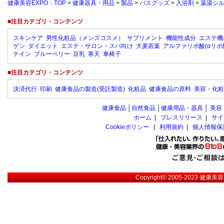
健康美容EXPO：TOP
>
健康器具・用品
>
製品
>
バスグッズ
>
入浴剤
>
薬湯シ
■注目カテゴリ・コンテンツ
スキンケア
男性化粧品（メンズコスメ）
サプリメント
機能性成分
エステ機
ゲン
ダイエット
エステ・サロン・スパ向け
大麦若葉
アルファリポ酸(αリポ
テイン
ブルーベリー
豆乳
寒天
車椅子
■注目カテゴリ・コンテンツ
決済代行
印刷
健康食品の製造(受託製造)
化粧品
健康食品の原料
美容・化粧
健康食品
│
自然食品
│
健康用品・器具
│
美容
ホーム
|
プレスリリース
|
サイ
Cookieポリシー
|
利用規約
|
個人情報保
Copyright© 2005-2023
健康美容