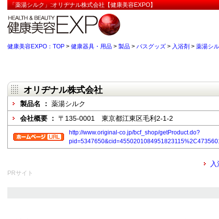
「薬湯シルク」:オリヂナル株式会社【健康美容EXPO】
健康美容EXPO：TOP
>
健康器具・用品
>
製品
>
バスグッズ
>
入浴剤
>
薬湯シ
オリヂナル株式会社
製品名 ：
薬湯シルク
会社概要 ：
〒135-0001 東京都江東区毛利2-1-2
http://www.original-co.jp/bcf_shop/getProduct.do?
pid=5347650&cid=4550201084951823115%2C47356
入
PRサイト