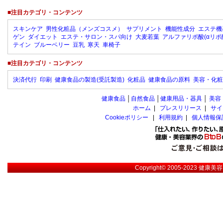
■注目カテゴリ・コンテンツ
スキンケア
男性化粧品（メンズコスメ）
サプリメント
機能性成分
エステ機
ゲン
ダイエット
エステ・サロン・スパ向け
大麦若葉
アルファリポ酸(αリポ
テイン
ブルーベリー
豆乳
寒天
車椅子
■注目カテゴリ・コンテンツ
決済代行
印刷
健康食品の製造(受託製造)
化粧品
健康食品の原料
美容・化粧
健康食品
│
自然食品
│
健康用品・器具
│
美容
ホーム
|
プレスリリース
|
サイ
Cookieポリシー
|
利用規約
|
個人情報保
Copyright© 2005-2023
健康美容