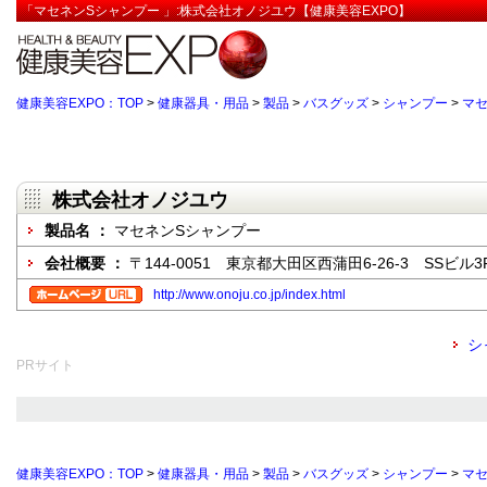
「マセネンSシャンプー 」:株式会社オノジユウ【健康美容EXPO】
健康美容EXPO：TOP
>
健康器具・用品
>
製品
>
バスグッズ
>
シャンプー
>
マ
株式会社オノジユウ
製品名 ：
マセネンSシャンプー
会社概要 ：
〒144-0051 東京都大田区西蒲田6-26-3 SSビル3
http://www.onoju.co.jp/index.html
シ
PRサイト
健康美容EXPO：TOP
>
健康器具・用品
>
製品
>
バスグッズ
>
シャンプー
>
マ