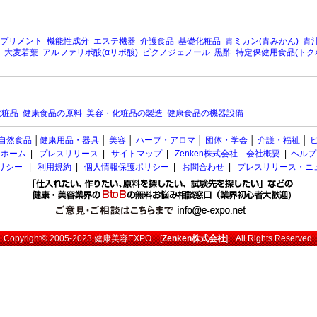
プリメント
機能性成分
エステ機器
介護食品
基礎化粧品
青ミカン(青みかん)
青汁
大麦若葉
アルファリポ酸(αリポ酸)
ピクノジェノール
黒酢
特定保健用食品(トク
化粧品
健康食品の原料
美容・化粧品の製造
健康食品の機器設備
自然食品
│
健康用品・器具
│
美容
│
ハーブ・アロマ
│
団体・学会
│
介護・福祉
│
ホーム
|
プレスリリース
|
サイトマップ
|
Zenken株式会社 会社概要
|
ヘルプ
ポリシー
|
利用規約
|
個人情報保護ポリシー
|
お問合わせ
|
プレスリリース・ニ
Copyright© 2005-2023
健康美容EXPO
[
Zenken株式会社
] All Rights Reserved.