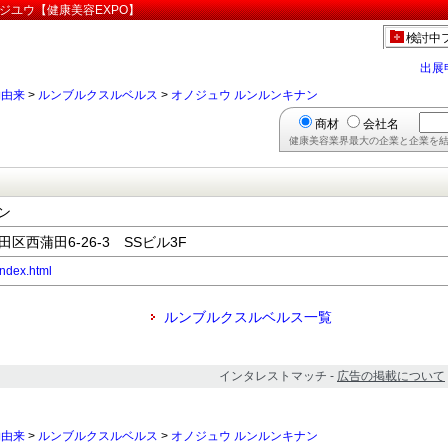
ジユウ【健康美容EXPO】
検討中
出展
物由来
>
ルンブルクスルベルス
>
オノジュウ ルンルンキナン
商材
会社名
健康美容業界最大の企業と企業を結
ン
田区西蒲田6-26-3 SSビル3F
index.html
ルンブルクスルベルス一覧
インタレストマッチ -
広告の掲載について
物由来
>
ルンブルクスルベルス
>
オノジュウ ルンルンキナン