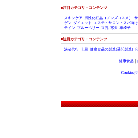
■注目カテゴリ・コンテンツ
スキンケア
男性化粧品（メンズコスメ）
サ
ゲン
ダイエット
エステ・サロン・スパ向け
テイン
ブルーベリー
豆乳
寒天
車椅子
■注目カテゴリ・コンテンツ
決済代行
印刷
健康食品の製造(受託製造)
健康食品
│
Cookie