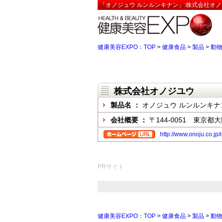
「オノジュウ ルンルンキナン」:株式会社オノ
健康美容EXPO：TOP
>
健康食品
>
製品
>
動
株式会社オノジユウ
製品名 ：
オノジュウ ルンルンキナ
会社概要 ：
〒144-0051 東京都大
http://www.onoju.co.jp/
PRサイト
健康美容EXPO：TOP
>
健康食品
>
製品
>
動