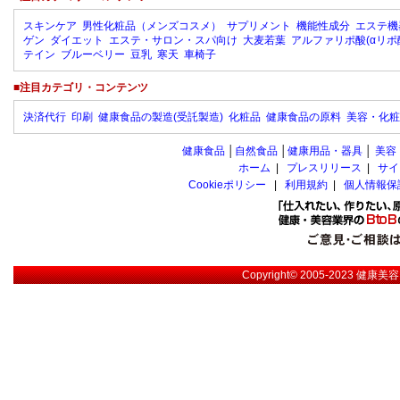
スキンケア
男性化粧品（メンズコスメ）
サプリメント
機能性成分
エステ機
ゲン
ダイエット
エステ・サロン・スパ向け
大麦若葉
アルファリポ酸(αリポ
テイン
ブルーベリー
豆乳
寒天
車椅子
■注目カテゴリ・コンテンツ
決済代行
印刷
健康食品の製造(受託製造)
化粧品
健康食品の原料
美容・化粧
健康食品
│
自然食品
│
健康用品・器具
│
美容
ホーム
|
プレスリリース
|
サイ
Cookieポリシー
|
利用規約
|
個人情報保
Copyright© 2005-2023
健康美容