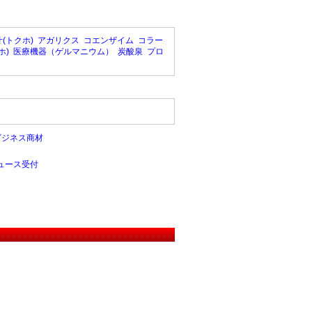
(トクホ)
アガリクス
コエンザイム
コラー
ホ)
医療機器（ゲルマニウム）
炭酸泉
プロ
ビジネス商材
ュース受付