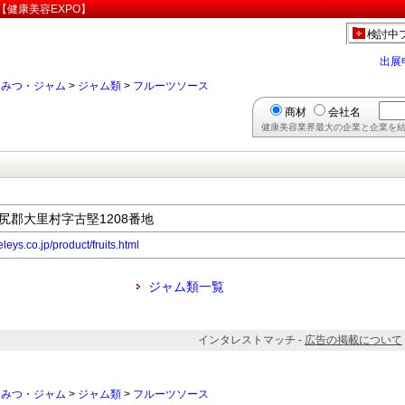
健康美容EXPO】
検討中
出展
ちみつ・ジャム
>
ジャム類
>
フルーツソース
商材
会社名
健康美容業界最大の企業と企業を結
県島尻郡大里村字古堅1208番地
leys.co.jp/product/fruits.html
ジャム類一覧
インタレストマッチ -
広告の掲載について
ちみつ・ジャム
>
ジャム類
>
フルーツソース