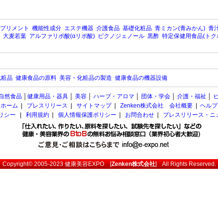
プリメント
機能性成分
エステ機器
介護食品
基礎化粧品
青ミカン(青みかん)
青汁
大麦若葉
アルファリポ酸(αリポ酸)
ピクノジェノール
黒酢
特定保健用食品(トク
化粧品
健康食品の原料
美容・化粧品の製造
健康食品の機器設備
自然食品
│
健康用品・器具
│
美容
│
ハーブ・アロマ
│
団体・学会
│
介護・福祉
│
ホーム
|
プレスリリース
|
サイトマップ
|
Zenken株式会社 会社概要
|
ヘルプ
ポリシー
|
利用規約
|
個人情報保護ポリシー
|
お問合わせ
|
プレスリリース・ニ
Copyright© 2005-2023
健康美容EXPO
[
Zenken株式会社
] All Rights Reserved.