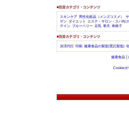
■注目カテゴリ・コンテンツ
スキンケア
男性化粧品（メンズコスメ）
サ
ゲン
ダイエット
エステ・サロン・スパ向け
テイン
ブルーベリー
豆乳
寒天
車椅子
■注目カテゴリ・コンテンツ
決済代行
印刷
健康食品の製造(受託製造)
健康食品
│
Cookie