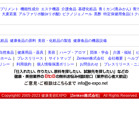
プリメント
機能性成分
エステ機器
介護食品
基礎化粧品
青ミカン(青みかん)
青汁
大麦若葉
アルファリポ酸(αリポ酸)
ピクノジェノール
黒酢
特定保健用食品(トク
化粧品
健康食品の原料
美容・化粧品の製造
健康食品の機器設備
自然食品
│
健康用品・器具
│
美容
│
ハーブ・アロマ
│
団体・学会
│
介護・福祉
│
ホーム
|
プレスリリース
|
サイトマップ
|
Zenken株式会社 会社概要
|
ヘルプ
ポリシー
|
利用規約
|
個人情報保護ポリシー
|
お問合わせ
|
プレスリリース・ニ
Copyright© 2005-2023
健康美容EXPO
[
Zenken株式会社
] All Rights Reserved.