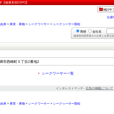
学【健康美容EXPO】
検討中
出展
物由来
>
果実・果物
>
シークワーサー
>
シークヮーサー顆粒
商材
会社名
健康美容業界最大の企業と企業を結
県糸満市西崎町５丁目2番地2
シークワーサー一覧
インタレストマッチ -
広告の掲載について
物由来
>
果実・果物
>
シークワーサー
>
シークヮーサー顆粒