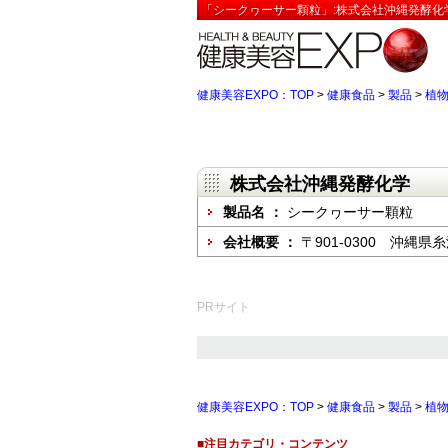
「シークヮーサー顆粒」:株式会社沖縄発酵化
健康美容EXPO：TOP
>
健康食品
>
製品
>
植
株式会社沖縄発酵化学
製品名 ：
シークヮーサー顆粒
会社概要 ：
〒901-0300 沖縄
PRサイト
健康美容EXPO：TOP
>
健康食品
>
製品
>
植
■注目カテゴリ・コンテンツ