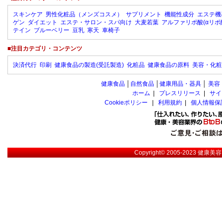
スキンケア
男性化粧品（メンズコスメ）
サプリメント
機能性成分
エステ機
ゲン
ダイエット
エステ・サロン・スパ向け
大麦若葉
アルファリポ酸(αリポ
テイン
ブルーベリー
豆乳
寒天
車椅子
■注目カテゴリ・コンテンツ
決済代行
印刷
健康食品の製造(受託製造)
化粧品
健康食品の原料
美容・化粧
健康食品
│
自然食品
│
健康用品・器具
│
美容
ホーム
|
プレスリリース
|
サイ
Cookieポリシー
|
利用規約
|
個人情報保
Copyright© 2005-2023
健康美容