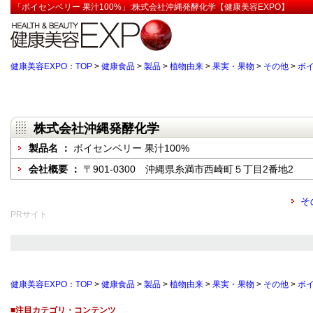
「ボイセンベリー 果汁100%」:株式会社沖縄発酵化学【健康美容EXPO】
健康美容EXPO：TOP
>
健康食品
>
製品
>
植物由来
>
果実・果物
>
その他
>
ボイ
株式会社沖縄発酵化学
製品名 ：
ボイセンベリー 果汁100%
会社概要 ：
〒901-0300 沖縄県糸満市西崎町５丁目2番地2
そ
PRサイト
健康美容EXPO：TOP
>
健康食品
>
製品
>
植物由来
>
果実・果物
>
その他
>
ボイ
■注目カテゴリ・コンテンツ