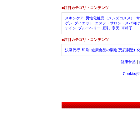
■注目カテゴリ・コンテンツ
スキンケア
男性化粧品（メンズコスメ）
サ
ゲン
ダイエット
エステ・サロン・スパ向け
テイン
ブルーベリー
豆乳
寒天
車椅子
■注目カテゴリ・コンテンツ
決済代行
印刷
健康食品の製造(受託製造)
健康食品
│
Cookie