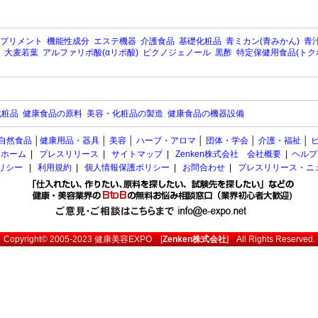
プリメント
機能性成分
エステ機器
介護食品
基礎化粧品
青ミカン(青みかん)
青汁
大麦若葉
アルファリポ酸(αリポ酸)
ピクノジェノール
黒酢
特定保健用食品(トク
化粧品
健康食品の原料
美容・化粧品の製造
健康食品の機器設備
自然食品
│
健康用品・器具
│
美容
│
ハーブ・アロマ
│
団体・学会
│
介護・福祉
│
ホーム
|
プレスリリース
|
サイトマップ
|
Zenken株式会社 会社概要
|
ヘルプ
ポリシー
|
利用規約
|
個人情報保護ポリシー
|
お問合わせ
|
プレスリリース・ニ
Copyright© 2005-2023
健康美容EXPO
[
Zenken株式会社
] All Rights Reserved.