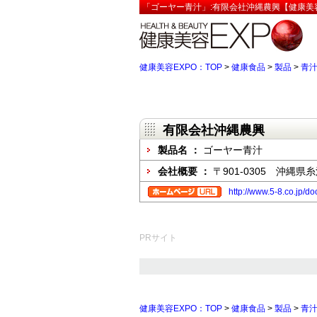
「ゴーヤー青汁」:有限会社沖縄農興【健康美容
健康美容EXPO：TOP
>
健康食品
>
製品
>
青
有限会社沖縄農興
製品名 ：
ゴーヤー青汁
会社概要 ：
〒901-0305 沖縄県
http://www.5-8.co.jp/d
PRサイト
健康美容EXPO：TOP
>
健康食品
>
製品
>
青