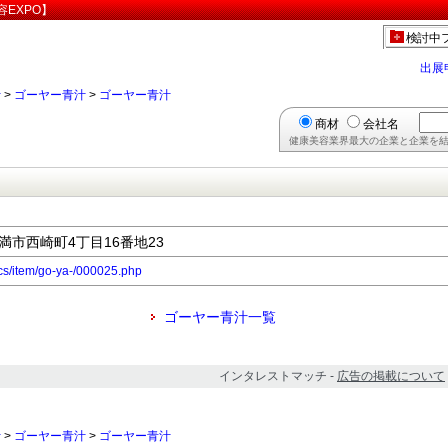
EXPO】
検討中
出展
汁
>
ゴーヤー青汁
>
ゴーヤー青汁
商材
会社名
健康美容業界最大の企業と企業を結
糸満市西崎町4丁目16番地23
ocs/item/go-ya-/000025.php
ゴーヤー青汁一覧
インタレストマッチ -
広告の掲載について
汁
>
ゴーヤー青汁
>
ゴーヤー青汁