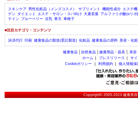
スキンケア
男性化粧品（メンズコスメ）
サプリメント
機能性成分
エステ機
ゲン
ダイエット
エステ・サロン・スパ向け
大麦若葉
アルファリポ酸(αリポ
テイン
ブルーベリー
豆乳
寒天
車椅子
■注目カテゴリ・コンテンツ
決済代行
印刷
健康食品の製造(受託製造)
化粧品
健康食品の原料
美容・化粧
健康食品
│
自然食品
│
健康用品・器具
│
美容
ホーム
|
プレスリリース
|
サイ
Cookieポリシー
|
利用規約
|
個人情報保
Copyright© 2005-2023
健康美容