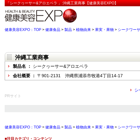
「シークヮーサー&アロエベラ 」:沖縄工業商事【健康美容EXPO】
健康美容EXPO：TOP
>
健康食品
>
製品
>
植物由来
>
果実・果物
>
シークワー
沖縄工業商事
製品名 ：
シークヮーサー&アロエベラ
会社概要 ：
〒901-2131 沖縄県浦添市牧港4丁目14-17
シ
PRサイト
健康美容EXPO：TOP
>
健康食品
>
製品
>
植物由来
>
果実・果物
>
シークワー
■注目カテゴリ・コンテンツ