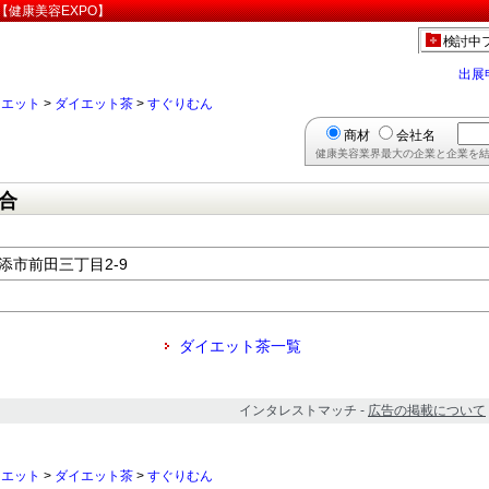
健康美容EXPO】
検討中
出展
イエット
>
ダイエット茶
>
すぐりむん
商材
会社名
健康美容業界最大の企業と企業を結
合
浦添市前田三丁目2-9
ダイエット茶一覧
インタレストマッチ -
広告の掲載について
イエット
>
ダイエット茶
>
すぐりむん