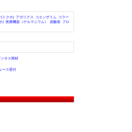
(トクホ)
アガリクス
コエンザイム
コラー
ホ)
医療機器（ゲルマニウム）
炭酸泉
プロ
ビジネス商材
ュース受付