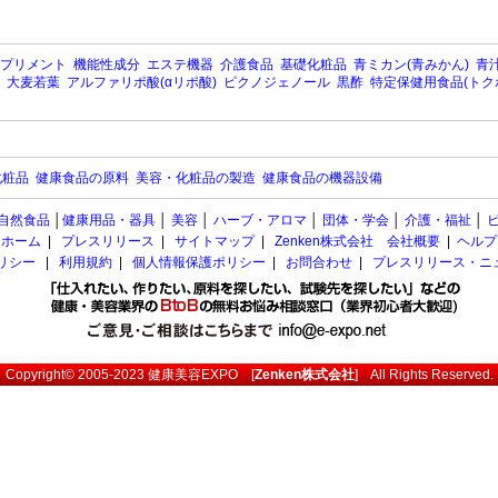
プリメント
機能性成分
エステ機器
介護食品
基礎化粧品
青ミカン(青みかん)
青汁
大麦若葉
アルファリポ酸(αリポ酸)
ピクノジェノール
黒酢
特定保健用食品(トク
化粧品
健康食品の原料
美容・化粧品の製造
健康食品の機器設備
自然食品
│
健康用品・器具
│
美容
│
ハーブ・アロマ
│
団体・学会
│
介護・福祉
│
ホーム
|
プレスリリース
|
サイトマップ
|
Zenken株式会社 会社概要
|
ヘルプ
ポリシー
|
利用規約
|
個人情報保護ポリシー
|
お問合わせ
|
プレスリリース・ニ
Copyright© 2005-2023
健康美容EXPO
[
Zenken株式会社
] All Rights Reserved.