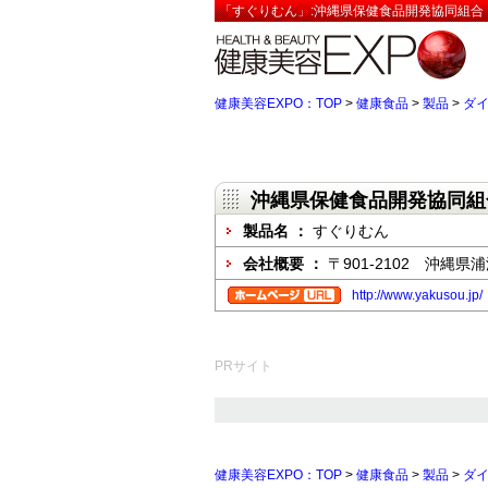
「すぐりむん」:沖縄県保健食品開発協同組合【
健康美容EXPO：TOP
>
健康食品
>
製品
>
ダ
沖縄県保健食品開発協同組
製品名 ：
すぐりむん
会社概要 ：
〒901-2102 沖縄県
http://www.yakusou.jp/
PRサイト
健康美容EXPO：TOP
>
健康食品
>
製品
>
ダ