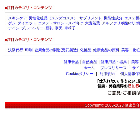
■注目カテゴリ・コンテンツ
スキンケア
男性化粧品（メンズコスメ）
サプリメント
機能性成分
エステ機
ゲン
ダイエット
エステ・サロン・スパ向け
大麦若葉
アルファリポ酸(αリポ
テイン
ブルーベリー
豆乳
寒天
車椅子
■注目カテゴリ・コンテンツ
決済代行
印刷
健康食品の製造(受託製造)
化粧品
健康食品の原料
美容・化粧
健康食品
│
自然食品
│
健康用品・器具
│
美容
ホーム
|
プレスリリース
|
サイ
Cookieポリシー
|
利用規約
|
個人情報保
Copyright© 2005-2023
健康美容