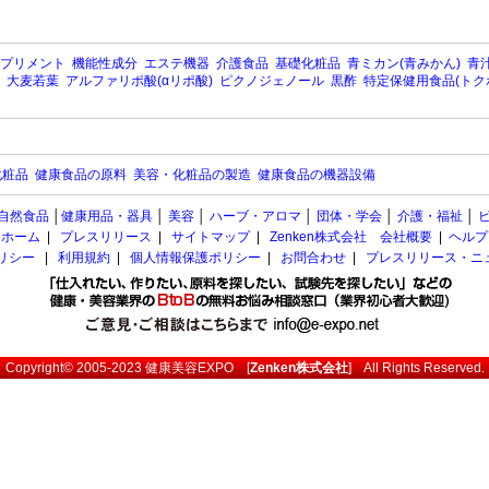
プリメント
機能性成分
エステ機器
介護食品
基礎化粧品
青ミカン(青みかん)
青汁
大麦若葉
アルファリポ酸(αリポ酸)
ピクノジェノール
黒酢
特定保健用食品(トク
化粧品
健康食品の原料
美容・化粧品の製造
健康食品の機器設備
自然食品
│
健康用品・器具
│
美容
│
ハーブ・アロマ
│
団体・学会
│
介護・福祉
│
ホーム
|
プレスリリース
|
サイトマップ
|
Zenken株式会社 会社概要
|
ヘルプ
ポリシー
|
利用規約
|
個人情報保護ポリシー
|
お問合わせ
|
プレスリリース・ニ
Copyright© 2005-2023
健康美容EXPO
[
Zenken株式会社
] All Rights Reserved.