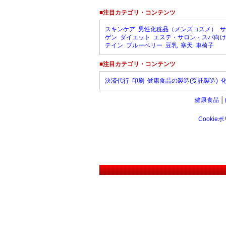
■注目カテゴリ・コンテンツ
スキンケア
男性化粧品（メンズコスメ）
サ
ゲン
ダイエット
エステ・サロン・スパ向け
テイン
ブルーベリー
豆乳
寒天
車椅子
■注目カテゴリ・コンテンツ
決済代行
印刷
健康食品の製造(受託製造)
健康食品
│
Cookie