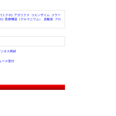
(トクホ)
アガリクス
コエンザイム
コラー
ホ)
医療機器（ゲルマニウム）
炭酸泉
プロ
ビジネス商材
ュース受付