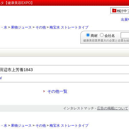
ハタ【健康美容EXPO】
検討中
出展
料・水
>
果物ジュース
>
その他
>
梅宝水 ストレートタイプ
商材
会社名
健康美容業界最大の企業と企業を結
県田辺市上芳養1843
m/
その他一覧
インタレストマッチ -
広告の掲載について
料・水
>
果物ジュース
>
その他
>
梅宝水 ストレートタイプ