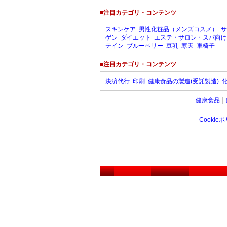
■注目カテゴリ・コンテンツ
スキンケア
男性化粧品（メンズコスメ）
サ
ゲン
ダイエット
エステ・サロン・スパ向け
テイン
ブルーベリー
豆乳
寒天
車椅子
■注目カテゴリ・コンテンツ
決済代行
印刷
健康食品の製造(受託製造)
健康食品
│
Cookie