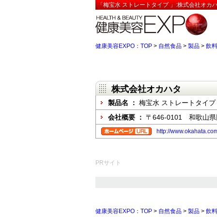
「梅宝水 ストレートタイプ 」:株式会社オカ
健康美容EXPO：TOP
>
自然食品
>
製品
>
飲
株式会社オカハタ
製品名 ：
梅宝水 ストレートタイプ
会社概要 ：
〒646-0101 和歌山
http://www.okahata.co
PRサイト
健康美容EXPO：TOP
>
自然食品
>
製品
>
飲