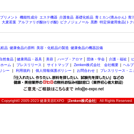
プリメント
機能性成分
エステ機器
介護食品
基礎化粧品
青ミカン(青みかん)
青汁
大麦若葉
アルファリポ酸(αリポ酸)
ピクノジェノール
黒酢
特定保健用食品(トク
化粧品
健康食品の原料
美容・化粧品の製造
健康食品の機器設備
自然食品
│
健康用品・器具
│
美容
│
ハーブ・アロマ
│
団体・学会
│
介護・福祉
│
ホーム
|
プレスリリース
|
サイトマップ
|
Zenken株式会社 会社概要
|
ヘルプ
ポリシー
|
利用規約
|
個人情報保護ポリシー
|
お問合わせ
|
プレスリリース・ニ
Copyright© 2005-2023
健康美容EXPO
[
Zenken株式会社
] All Rights Reserved.