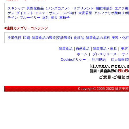
スキンケア
男性化粧品（メンズコスメ）
サプリメント
機能性成分
エステ機
ゲン
ダイエット
エステ・サロン・スパ向け
大麦若葉
アルファリポ酸(αリポ
テイン
ブルーベリー
豆乳
寒天
車椅子
■注目カテゴリ・コンテンツ
決済代行
印刷
健康食品の製造(受託製造)
化粧品
健康食品の原料
美容・化粧
健康食品
│
自然食品
│
健康用品・器具
│
美容
ホーム
|
プレスリリース
|
サイ
Cookieポリシー
|
利用規約
|
個人情報保
Copyright© 2005-2023
健康美容