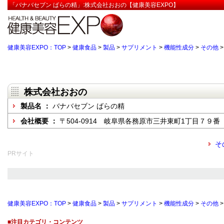
「バナバセブン ばらの精」:株式会社おおの【健康美容EXPO】
健康美容EXPO：TOP
>
健康食品
>
製品
>
サプリメント
>
機能性成分
>
その他
株式会社おおの
製品名 ：
バナバセブン ばらの精
会社概要 ：
〒504-0914 岐阜県各務原市三井東町1丁目７９番
そ
PRサイト
健康美容EXPO：TOP
>
健康食品
>
製品
>
サプリメント
>
機能性成分
>
その他
■注目カテゴリ・コンテンツ