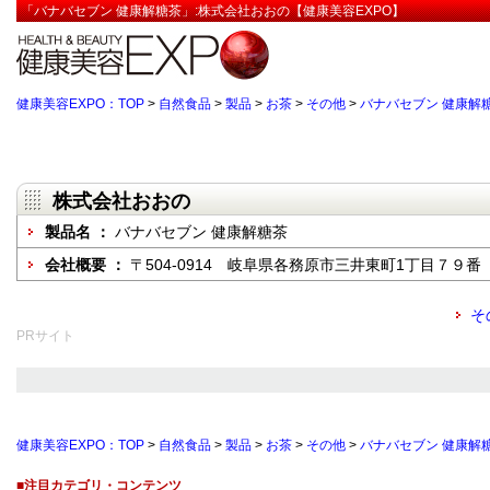
「バナバセブン 健康解糖茶」:株式会社おおの【健康美容EXPO】
健康美容EXPO：TOP
>
自然食品
>
製品
>
お茶
>
その他
>
バナバセブン 健康解
株式会社おおの
製品名 ：
バナバセブン 健康解糖茶
会社概要 ：
〒504-0914 岐阜県各務原市三井東町1丁目７９番
そ
PRサイト
健康美容EXPO：TOP
>
自然食品
>
製品
>
お茶
>
その他
>
バナバセブン 健康解
■注目カテゴリ・コンテンツ