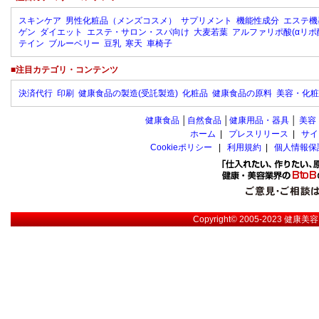
スキンケア
男性化粧品（メンズコスメ）
サプリメント
機能性成分
エステ機
ゲン
ダイエット
エステ・サロン・スパ向け
大麦若葉
アルファリポ酸(αリポ
テイン
ブルーベリー
豆乳
寒天
車椅子
■注目カテゴリ・コンテンツ
決済代行
印刷
健康食品の製造(受託製造)
化粧品
健康食品の原料
美容・化粧
健康食品
│
自然食品
│
健康用品・器具
│
美容
ホーム
|
プレスリリース
|
サイ
Cookieポリシー
|
利用規約
|
個人情報保
Copyright© 2005-2023
健康美容