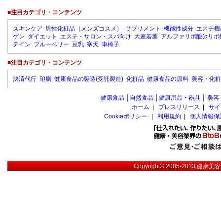
■注目カテゴリ・コンテンツ
スキンケア
男性化粧品（メンズコスメ）
サプリメント
機能性成分
エステ機
ゲン
ダイエット
エステ・サロン・スパ向け
大麦若葉
アルファリポ酸(αリポ
テイン
ブルーベリー
豆乳
寒天
車椅子
■注目カテゴリ・コンテンツ
決済代行
印刷
健康食品の製造(受託製造)
化粧品
健康食品の原料
美容・化粧
健康食品
│
自然食品
│
健康用品・器具
│
美容
ホーム
|
プレスリリース
|
サイ
Cookieポリシー
|
利用規約
|
個人情報保
Copyright© 2005-2023
健康美容