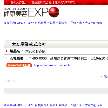
「大友のお赤飯」:大友産業株式会社【健康美容EXPO】
健康美容EXPO：TOP
>
自然食品
>
製品
>
穀物類・豆類
>
米
>
大友のお赤飯
大友産業株式会社
製品名 ：
大友のお赤飯
会社概要 ：
〒460-0003 愛知県名古屋市中区錦二丁目16番10
http://ohtomo-s.co.jp/rice.htm
米
PRサイト
健康美容EXPO：TOP
>
自然食品
>
製品
>
穀物類・豆類
>
米
>
大友のお赤飯