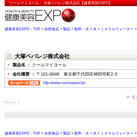
「クールマイヨール」:大塚ベバレジ株式会社【健康美容EXPO】
健康美容EXPO：TOP
>
自然食品
>
製品
>
飲料・水
>
水
>
ミネラルウォーター
大塚ベバレジ株式会社
製品名 ：
クールマイヨール
会社概要 ：
〒101-0048 東京都千代田区神田司町2-9
http://www.courmayeur.jp/
ミ
PRサイト
健康美容EXPO：TOP
>
自然食品
>
製品
>
飲料・水
>
水
>
ミネラルウォーター