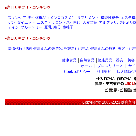
■注目カテゴリ・コンテンツ
スキンケア
男性化粧品（メンズコスメ）
サプリメント
機能性成分
エステ機
ゲン
ダイエット
エステ・サロン・スパ向け
大麦若葉
アルファリポ酸(αリポ
テイン
ブルーベリー
豆乳
寒天
車椅子
■注目カテゴリ・コンテンツ
決済代行
印刷
健康食品の製造(受託製造)
化粧品
健康食品の原料
美容・化粧
健康食品
│
自然食品
│
健康用品・器具
│
美容
ホーム
|
プレスリリース
|
サイ
Cookieポリシー
|
利用規約
|
個人情報保
Copyright© 2005-2023
健康美容