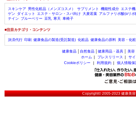
スキンケア
男性化粧品（メンズコスメ）
サプリメント
機能性成分
エステ機
ゲン
ダイエット
エステ・サロン・スパ向け
大麦若葉
アルファリポ酸(αリポ
テイン
ブルーベリー
豆乳
寒天
車椅子
■注目カテゴリ・コンテンツ
決済代行
印刷
健康食品の製造(受託製造)
化粧品
健康食品の原料
美容・化粧
健康食品
│
自然食品
│
健康用品・器具
│
美容
ホーム
|
プレスリリース
|
サイ
Cookieポリシー
|
利用規約
|
個人情報保
Copyright© 2005-2023
健康美容