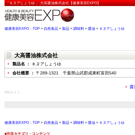
「キヌアしょうゆ 」:大高醤油株式会社【健康美容EXPO】
健康美容EXPO：TOP
>
自然食品
>
製品
>
調味料
>
醤油
>
キヌアしょうゆ
大高醤油株式会社
製品名 ：
キヌアしょうゆ
会社概要 ：
〒289-1321 千葉県山武郡成東町富田540
醤
PRサイト
健康美容EXPO：TOP
>
自然食品
>
製品
>
調味料
>
醤油
>
キヌアしょうゆ
■注目カテゴリ・コンテンツ