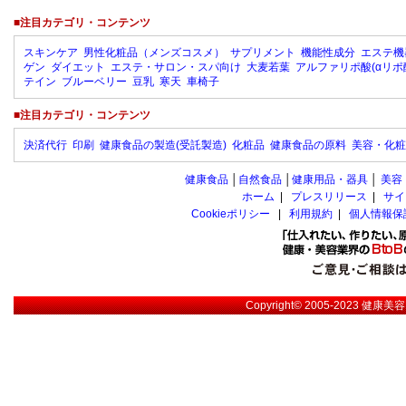
■注目カテゴリ・コンテンツ
スキンケア
男性化粧品（メンズコスメ）
サプリメント
機能性成分
エステ機
ゲン
ダイエット
エステ・サロン・スパ向け
大麦若葉
アルファリポ酸(αリポ
テイン
ブルーベリー
豆乳
寒天
車椅子
■注目カテゴリ・コンテンツ
決済代行
印刷
健康食品の製造(受託製造)
化粧品
健康食品の原料
美容・化粧
健康食品
│
自然食品
│
健康用品・器具
│
美容
ホーム
|
プレスリリース
|
サイ
Cookieポリシー
|
利用規約
|
個人情報保
Copyright© 2005-2023
健康美容