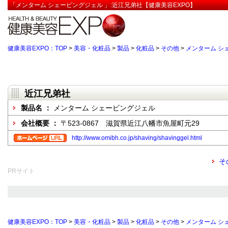
「メンターム シェービングジェル 」:近江兄弟社【健康美容EXPO】
健康美容EXPO：TOP
>
美容・化粧品
>
製品
>
化粧品
>
その他
>
メンターム シ
近江兄弟社
製品名 ：
メンターム シェービングジェル
会社概要 ：
〒523-0867 滋賀県近江八幡市魚屋町元29
http://www.omibh.co.jp/shaving/shavinggel.html
そ
PRサイト
健康美容EXPO：TOP
>
美容・化粧品
>
製品
>
化粧品
>
その他
>
メンターム シ