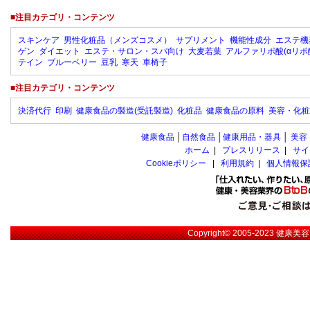
■注目カテゴリ・コンテンツ
スキンケア
男性化粧品（メンズコスメ）
サプリメント
機能性成分
エステ機
ゲン
ダイエット
エステ・サロン・スパ向け
大麦若葉
アルファリポ酸(αリポ
テイン
ブルーベリー
豆乳
寒天
車椅子
■注目カテゴリ・コンテンツ
決済代行
印刷
健康食品の製造(受託製造)
化粧品
健康食品の原料
美容・化粧
健康食品
│
自然食品
│
健康用品・器具
│
美容
ホーム
|
プレスリリース
|
サイ
Cookieポリシー
|
利用規約
|
個人情報保
Copyright© 2005-2023
健康美容