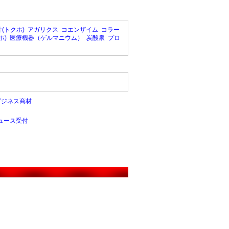
(トクホ)
アガリクス
コエンザイム
コラー
ホ)
医療機器（ゲルマニウム）
炭酸泉
プロ
ビジネス商材
ュース受付