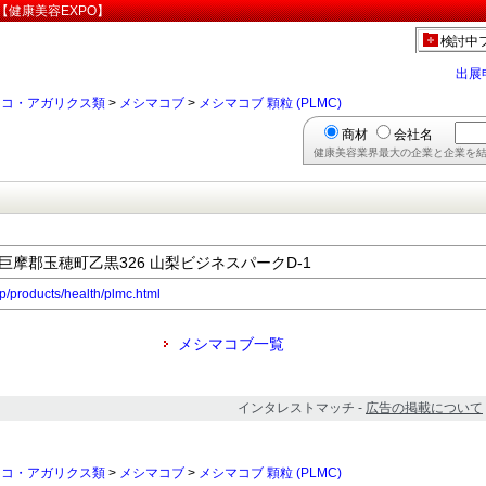
研【健康美容EXPO】
検討中
出展
ノコ・アガリクス類
>
メシマコブ
>
メシマコブ 顆粒 (PLMC)
商材
会社名
健康美容業界最大の企業と企業を結
県中巨摩郡玉穂町乙黒326 山梨ビジネスパークD-1
jp/products/health/plmc.html
メシマコブ一覧
インタレストマッチ -
広告の掲載について
ノコ・アガリクス類
>
メシマコブ
>
メシマコブ 顆粒 (PLMC)