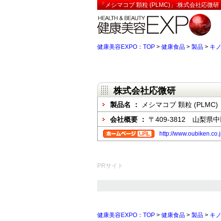
「メシマコブ 顆粒 (PLMC)」:株式会社応微
健康美容EXPO：TOP
>
健康食品
>
製品
>
キ
株式会社応微研
製品名 ：
メシマコブ 顆粒 (PLMC)
会社概要 ：
〒409-3812 山梨
http://www.oubiken.co.
PRサイト
健康美容EXPO：TOP
>
健康食品
>
製品
>
キ