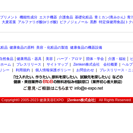
プリメント
機能性成分
エステ機器
介護食品
基礎化粧品
青ミカン(青みかん)
青汁
大麦若葉
アルファリポ酸(αリポ酸)
ピクノジェノール
黒酢
特定保健用食品(トク
化粧品
健康食品の原料
美容・化粧品の製造
健康食品の機器設備
自然食品
│
健康用品・器具
│
美容
│
ハーブ・アロマ
│
団体・学会
│
介護・福祉
│
ホーム
|
プレスリリース
|
サイトマップ
|
Zenken株式会社 会社概要
|
ヘルプ
ポリシー
|
利用規約
|
個人情報保護ポリシー
|
お問合わせ
|
プレスリリース・ニ
Copyright© 2005-2023
健康美容EXPO
[
Zenken株式会社
] All Rights Reserved.