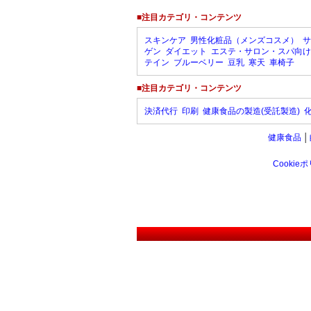
■注目カテゴリ・コンテンツ
スキンケア
男性化粧品（メンズコスメ）
サ
ゲン
ダイエット
エステ・サロン・スパ向け
テイン
ブルーベリー
豆乳
寒天
車椅子
■注目カテゴリ・コンテンツ
決済代行
印刷
健康食品の製造(受託製造)
健康食品
│
Cookie