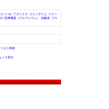
(トクホ)
アガリクス
コエンザイム
コラー
ホ)
医療機器（ゲルマニウム）
炭酸泉
プロ
ビジネス商材
ュース受付