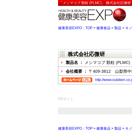
「メシマコブ 顆粒 (PLMC)」:株式会社応微
健康美容EXPO：TOP
>
健康食品
>
製品
>
キ
株式会社応微研
製品名 ：
メシマコブ 顆粒 (PLMC)
会社概要 ：
〒409-3812 山梨
http://www.oubiken.co.
PRサイト
健康美容EXPO：TOP
>
健康食品
>
製品
>
キ