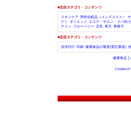
■注目カテゴリ・コンテンツ
スキンケア
男性化粧品（メンズコスメ）
サ
ゲン
ダイエット
エステ・サロン・スパ向け
テイン
ブルーベリー
豆乳
寒天
車椅子
■注目カテゴリ・コンテンツ
決済代行
印刷
健康食品の製造(受託製造)
健康食品
│
Cookie