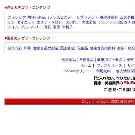
■注目カテゴリ・コンテンツ
スキンケア
男性化粧品（メンズコスメ）
サプリメント
機能性成分
エステ機
ゲン
ダイエット
エステ・サロン・スパ向け
大麦若葉
アルファリポ酸(αリポ
テイン
ブルーベリー
豆乳
寒天
車椅子
■注目カテゴリ・コンテンツ
決済代行
印刷
健康食品の製造(受託製造)
化粧品
健康食品の原料
美容・化粧
健康食品
│
自然食品
│
健康用品・器具
│
美容
ホーム
|
プレスリリース
|
サイ
Cookieポリシー
|
利用規約
|
個人情報保
Copyright© 2005-2023
健康美容