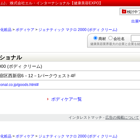
リーム)」:株式会社エル・インターナショナル【健康美容EXPO】
検討中
出展
>
化粧品
>
ボディケア
>
ジェナティック マクロ 2000 (ボディ クリーム)
商材
会社名
健康美容業界最大の企業と企業を結
ショナル
00 (ボディ クリーム)
都新宿区西新宿6－12－1パークウェスト4F
tional.co.jp/goods.html#
ボディケア一覧
インタレストマッチ -
広告の掲載について
>
化粧品
>
ボディケア
>
ジェナティック マクロ 2000 (ボディ クリーム)