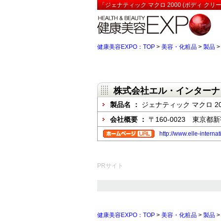
「ジェナティック マクロ 2000 (ボディ ク
健康美容EXPO：TOP
>
美容・化粧品
>
製品
株式会社エル・インターナ
製品名 ：
ジェナティック マクロ 20
会社概要 ：
〒160-0023 東京
http://www.elle-interna
PRサイト
健康美容EXPO：TOP
>
美容・化粧品
>
製品