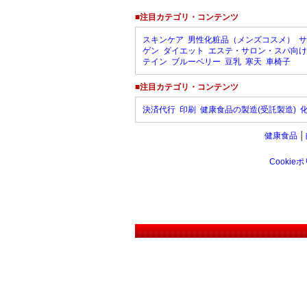
■注目カテゴリ・コンテンツ
スキンケア
男性化粧品（メンズコスメ）
サ
ゲン
ダイエット
エステ・サロン・スパ向け
テイン
ブルーベリー
豆乳
寒天
車椅子
■注目カテゴリ・コンテンツ
決済代行
印刷
健康食品の製造(受託製造)
健康食品
│
Cookie