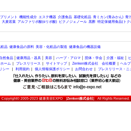
プリメント
機能性成分
エステ機器
介護食品
基礎化粧品
青ミカン(青みかん)
青汁
大麦若葉
アルファリポ酸(αリポ酸)
ピクノジェノール
黒酢
特定保健用食品(トク
化粧品
健康食品の原料
美容・化粧品の製造
健康食品の機器設備
自然食品
│
健康用品・器具
│
美容
│
ハーブ・アロマ
│
団体・学会
│
介護・福祉
│
ホーム
|
プレスリリース
|
サイトマップ
|
Zenken株式会社 会社概要
|
ヘルプ
ポリシー
|
利用規約
|
個人情報保護ポリシー
|
お問合わせ
|
プレスリリース・ニ
Copyright© 2005-2023
健康美容EXPO
[
Zenken株式会社
] All Rights Reserved.