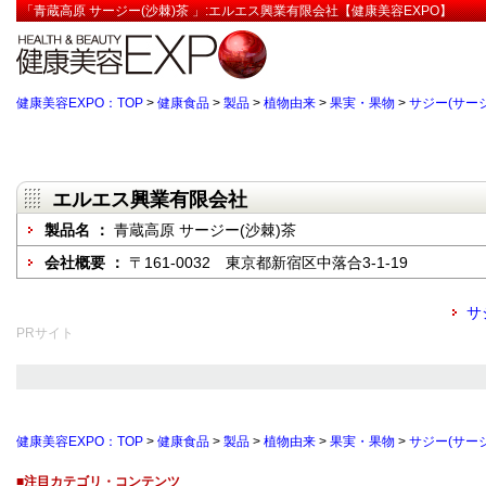
「青蔵高原 サージー(沙棘)茶 」:エルエス興業有限会社【健康美容EXPO】
健康美容EXPO：TOP
>
健康食品
>
製品
>
植物由来
>
果実・果物
>
サジー(サージ
エルエス興業有限会社
製品名 ：
青蔵高原 サージー(沙棘)茶
会社概要 ：
〒161-0032 東京都新宿区中落合3-1-19
サ
PRサイト
健康美容EXPO：TOP
>
健康食品
>
製品
>
植物由来
>
果実・果物
>
サジー(サージ
■注目カテゴリ・コンテンツ