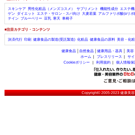
スキンケア
男性化粧品（メンズコスメ）
サプリメント
機能性成分
エステ機
ゲン
ダイエット
エステ・サロン・スパ向け
大麦若葉
アルファリポ酸(αリポ
テイン
ブルーベリー
豆乳
寒天
車椅子
■注目カテゴリ・コンテンツ
決済代行
印刷
健康食品の製造(受託製造)
化粧品
健康食品の原料
美容・化粧
健康食品
│
自然食品
│
健康用品・器具
│
美容
ホーム
|
プレスリリース
|
サイ
Cookieポリシー
|
利用規約
|
個人情報保
Copyright© 2005-2023
健康美容