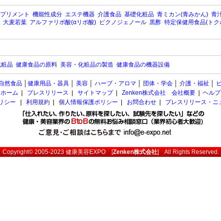
プリメント
機能性成分
エステ機器
介護食品
基礎化粧品
青ミカン(青みかん)
青汁
大麦若葉
アルファリポ酸(αリポ酸)
ピクノジェノール
黒酢
特定保健用食品(トク
化粧品
健康食品の原料
美容・化粧品の製造
健康食品の機器設備
自然食品
│
健康用品・器具
│
美容
│
ハーブ・アロマ
│
団体・学会
│
介護・福祉
│
ホーム
|
プレスリリース
|
サイトマップ
|
Zenken株式会社 会社概要
|
ヘルプ
ポリシー
|
利用規約
|
個人情報保護ポリシー
|
お問合わせ
|
プレスリリース・ニ
Copyright© 2005-2023
健康美容EXPO
[
Zenken株式会社
] All Rights Reserved.