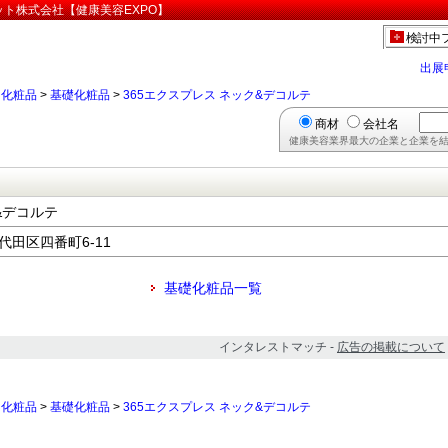
ット株式会社【健康美容EXPO】
検討中
出展
>
化粧品
>
基礎化粧品
>
365エクスプレス ネック&デコルテ
商材
会社名
健康美容業界最大の企業と企業を結
&デコルテ
千代田区四番町6-11
基礎化粧品一覧
インタレストマッチ -
広告の掲載について
>
化粧品
>
基礎化粧品
>
365エクスプレス ネック&デコルテ