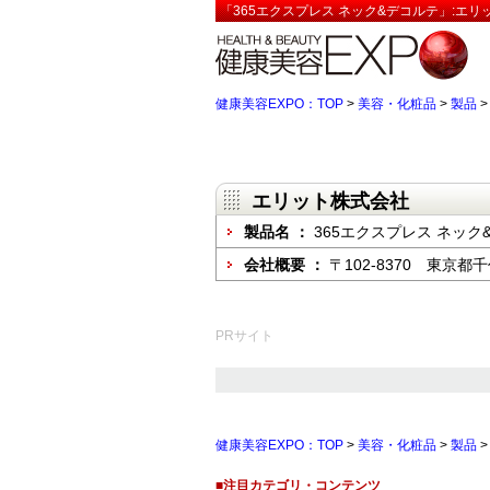
「365エクスプレス ネック&デコルテ」:エリ
健康美容EXPO：TOP
>
美容・化粧品
>
製品
エリット株式会社
製品名 ：
365エクスプレス ネック
会社概要 ：
〒102-8370 東京都
PRサイト
健康美容EXPO：TOP
>
美容・化粧品
>
製品
■注目カテゴリ・コンテンツ