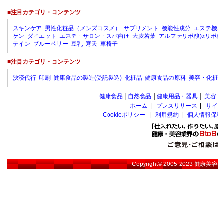
■注目カテゴリ・コンテンツ
スキンケア
男性化粧品（メンズコスメ）
サプリメント
機能性成分
エステ機
ゲン
ダイエット
エステ・サロン・スパ向け
大麦若葉
アルファリポ酸(αリポ
テイン
ブルーベリー
豆乳
寒天
車椅子
■注目カテゴリ・コンテンツ
決済代行
印刷
健康食品の製造(受託製造)
化粧品
健康食品の原料
美容・化粧
健康食品
│
自然食品
│
健康用品・器具
│
美容
ホーム
|
プレスリリース
|
サイ
Cookieポリシー
|
利用規約
|
個人情報保
Copyright© 2005-2023
健康美容