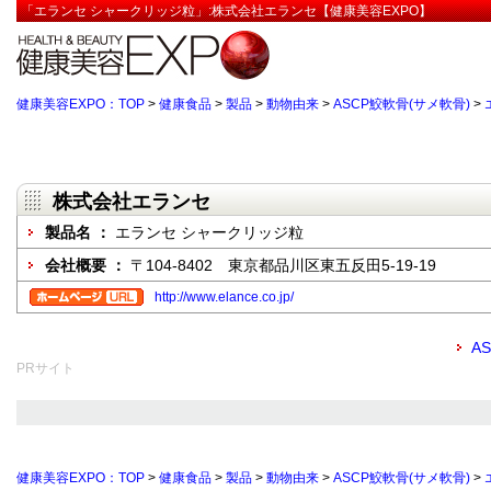
「エランセ シャークリッジ粒」:株式会社エランセ【健康美容EXPO】
健康美容EXPO：TOP
>
健康食品
>
製品
>
動物由来
>
ASCP鮫軟骨(サメ軟骨)
>
株式会社エランセ
製品名 ：
エランセ シャークリッジ粒
会社概要 ：
〒104-8402 東京都品川区東五反田5-19-19
http://www.elance.co.jp/
A
PRサイト
健康美容EXPO：TOP
>
健康食品
>
製品
>
動物由来
>
ASCP鮫軟骨(サメ軟骨)
>