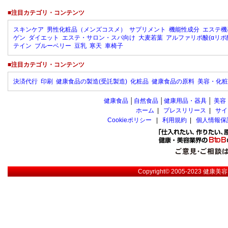
■注目カテゴリ・コンテンツ
スキンケア
男性化粧品（メンズコスメ）
サプリメント
機能性成分
エステ機
ゲン
ダイエット
エステ・サロン・スパ向け
大麦若葉
アルファリポ酸(αリポ
テイン
ブルーベリー
豆乳
寒天
車椅子
■注目カテゴリ・コンテンツ
決済代行
印刷
健康食品の製造(受託製造)
化粧品
健康食品の原料
美容・化粧
健康食品
│
自然食品
│
健康用品・器具
│
美容
ホーム
|
プレスリリース
|
サイ
Cookieポリシー
|
利用規約
|
個人情報保
Copyright© 2005-2023
健康美容