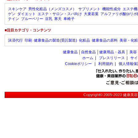
スキンケア
男性化粧品（メンズコスメ）
サプリメント
機能性成分
エステ機
ゲン
ダイエット
エステ・サロン・スパ向け
大麦若葉
アルファリポ酸(αリポ
テイン
ブルーベリー
豆乳
寒天
車椅子
■注目カテゴリ・コンテンツ
決済代行
印刷
健康食品の製造(受託製造)
化粧品
健康食品の原料
美容・化粧
健康食品
│
自然食品
│
健康用品・器具
│
美容
ホーム
|
プレスリリース
|
サイ
Cookieポリシー
|
利用規約
|
個人情報保
Copyright© 2005-2023
健康美容