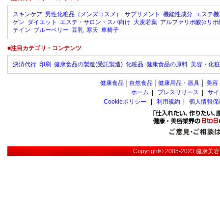
スキンケア
男性化粧品（メンズコスメ）
サプリメント
機能性成分
エステ機
ゲン
ダイエット
エステ・サロン・スパ向け
大麦若葉
アルファリポ酸(αリポ
テイン
ブルーベリー
豆乳
寒天
車椅子
■注目カテゴリ・コンテンツ
決済代行
印刷
健康食品の製造(受託製造)
化粧品
健康食品の原料
美容・化粧
健康食品
│
自然食品
│
健康用品・器具
│
美容
ホーム
|
プレスリリース
|
サイ
Cookieポリシー
|
利用規約
|
個人情報保
Copyright© 2005-2023
健康美容