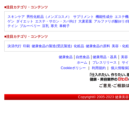
■注目カテゴリ・コンテンツ
スキンケア
男性化粧品（メンズコスメ）
サプリメント
機能性成分
エステ機
ゲン
ダイエット
エステ・サロン・スパ向け
大麦若葉
アルファリポ酸(αリポ
テイン
ブルーベリー
豆乳
寒天
車椅子
■注目カテゴリ・コンテンツ
決済代行
印刷
健康食品の製造(受託製造)
化粧品
健康食品の原料
美容・化粧
健康食品
│
自然食品
│
健康用品・器具
│
美容
ホーム
|
プレスリリース
|
サイ
Cookieポリシー
|
利用規約
|
個人情報保
Copyright© 2005-2023
健康美容