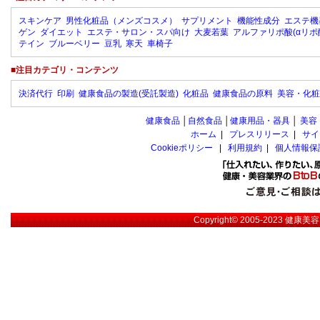
スキンケア
男性化粧品（メンズコスメ）
サプリメント
機能性成分
エステ機
ゲン
ダイエット
エステ・サロン・スパ向け
大麦若葉
アルファリポ酸(αリポ
テイン
ブルーベリー
豆乳
寒天
車椅子
■注目カテゴリ・コンテンツ
決済代行
印刷
健康食品の製造(受託製造)
化粧品
健康食品の原料
美容・化粧
健康食品
│
自然食品
│
健康用品・器具
│
美容
ホーム
|
プレスリリース
|
サイ
Cookieポリシー
|
利用規約
|
個人情報保
Copyright© 2005-2023
健康美容