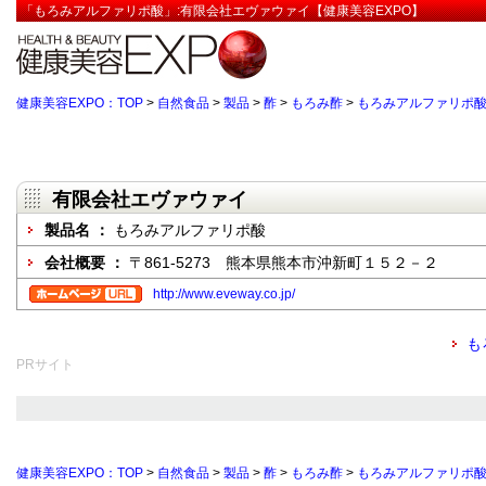
「もろみアルファリポ酸」:有限会社エヴァウァイ【健康美容EXPO】
健康美容EXPO：TOP
>
自然食品
>
製品
>
酢
>
もろみ酢
>
もろみアルファリポ
有限会社エヴァウァイ
製品名 ：
もろみアルファリポ酸
会社概要 ：
〒861-5273 熊本県熊本市沖新町１５２－２
http://www.eveway.co.jp/
も
PRサイト
健康美容EXPO：TOP
>
自然食品
>
製品
>
酢
>
もろみ酢
>
もろみアルファリポ