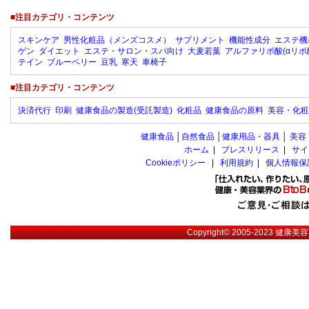
■注目カテゴリ・コンテンツ
スキンケア
男性化粧品（メンズコスメ）
サプリメント
機能性成分
エステ機
ゲン
ダイエット
エステ・サロン・スパ向け
大麦若葉
アルファリポ酸(αリポ
テイン
ブルーベリー
豆乳
寒天
車椅子
■注目カテゴリ・コンテンツ
決済代行
印刷
健康食品の製造(受託製造)
化粧品
健康食品の原料
美容・化粧
健康食品
│
自然食品
│
健康用品・器具
│
美容
ホーム
|
プレスリリース
|
サイ
Cookieポリシー
|
利用規約
|
個人情報保
Copyright© 2005-2023
健康美容