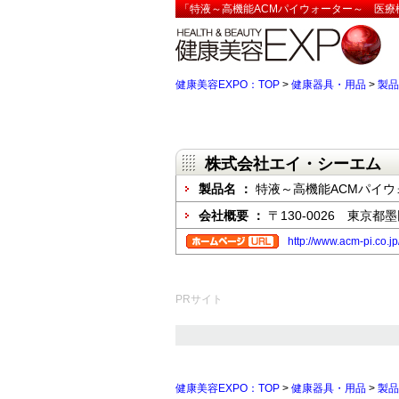
「特液～高機能ACMパイウォーター～ 医療
健康美容EXPO：TOP
>
健康器具・用品
>
製品
株式会社エイ・シーエム
製品名 ：
特液～高機能ACMパイ
会社概要 ：
〒130-0026 東京都墨
http://www.acm-pi.co.jp
PRサイト
健康美容EXPO：TOP
>
健康器具・用品
>
製品