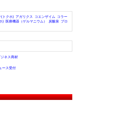
(トクホ)
アガリクス
コエンザイム
コラー
ホ)
医療機器（ゲルマニウム）
炭酸泉
プロ
ビジネス商材
ュース受付