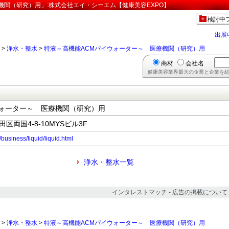
機関（研究）用」:株式会社エイ・シーエム【健康美容EXPO】
検討中
出展
>
浄水・整水
>
特液～高機能ACMパイウォーター～ 医療機関（研究）用
商材
会社名
健康美容業界最大の企業と企業を結
ウォーター～ 医療機関（研究）用
田区両国4-8-10MYSビル3F
/business/liquid/liquid.html
浄水・整水一覧
インタレストマッチ -
広告の掲載について
>
浄水・整水
>
特液～高機能ACMパイウォーター～ 医療機関（研究）用