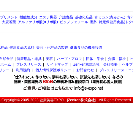
プリメント
機能性成分
エステ機器
介護食品
基礎化粧品
青ミカン(青みかん)
青汁
大麦若葉
アルファリポ酸(αリポ酸)
ピクノジェノール
黒酢
特定保健用食品(トク
化粧品
健康食品の原料
美容・化粧品の製造
健康食品の機器設備
自然食品
│
健康用品・器具
│
美容
│
ハーブ・アロマ
│
団体・学会
│
介護・福祉
│
ホーム
|
プレスリリース
|
サイトマップ
|
Zenken株式会社 会社概要
|
ヘルプ
ポリシー
|
利用規約
|
個人情報保護ポリシー
|
お問合わせ
|
プレスリリース・ニ
Copyright© 2005-2023
健康美容EXPO
[
Zenken株式会社
] All Rights Reserved.