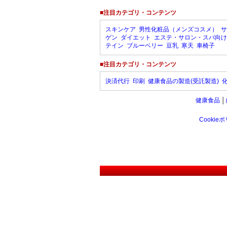
■注目カテゴリ・コンテンツ
スキンケア
男性化粧品（メンズコスメ）
サ
ゲン
ダイエット
エステ・サロン・スパ向け
テイン
ブルーベリー
豆乳
寒天
車椅子
■注目カテゴリ・コンテンツ
決済代行
印刷
健康食品の製造(受託製造)
健康食品
│
Cookie