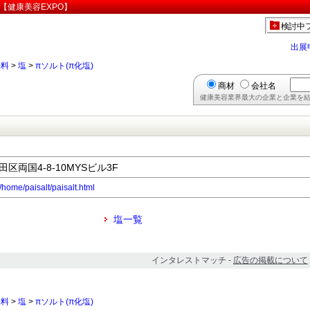
ム【健康美容EXPO】
検討中
出展
味料
>
塩
>
πソルト(π化塩)
商材
会社名
健康美容業界最大の企業と企業を結
田区両国4-8-10MYSビル3F
/home/paisalt/paisalt.html
塩一覧
インタレストマッチ -
広告の掲載について
味料
>
塩
>
πソルト(π化塩)