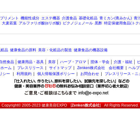
プリメント
機能性成分
エステ機器
介護食品
基礎化粧品
青ミカン(青みかん)
青汁
大麦若葉
アルファリポ酸(αリポ酸)
ピクノジェノール
黒酢
特定保健用食品(トク
化粧品
健康食品の原料
美容・化粧品の製造
健康食品の機器設備
自然食品
│
健康用品・器具
│
美容
│
ハーブ・アロマ
│
団体・学会
│
介護・福祉
│
ホーム
|
プレスリリース
|
サイトマップ
|
Zenken株式会社 会社概要
|
ヘルプ
ポリシー
|
利用規約
|
個人情報保護ポリシー
|
お問合わせ
|
プレスリリース・ニ
Copyright© 2005-2023
健康美容EXPO
[
Zenken株式会社
] All Rights Reserved.