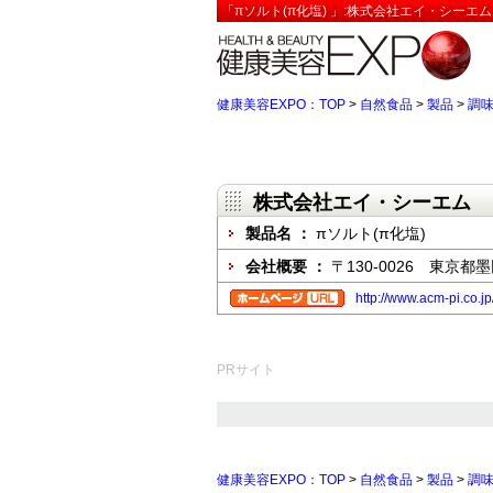
「πソルト(π化塩) 」:株式会社エイ・シーエ
健康美容EXPO：TOP
>
自然食品
>
製品
>
調
株式会社エイ・シーエム
製品名 ：
πソルト(π化塩)
会社概要 ：
〒130-0026 東京都墨
http://www.acm-pi.co.jp
PRサイト
健康美容EXPO：TOP
>
自然食品
>
製品
>
調