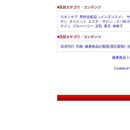
■注目カテゴリ・コンテンツ
スキンケア
男性化粧品（メンズコスメ）
サ
ゲン
ダイエット
エステ・サロン・スパ向け
テイン
ブルーベリー
豆乳
寒天
車椅子
■注目カテゴリ・コンテンツ
決済代行
印刷
健康食品の製造(受託製造)
健康食品
│
Cookie