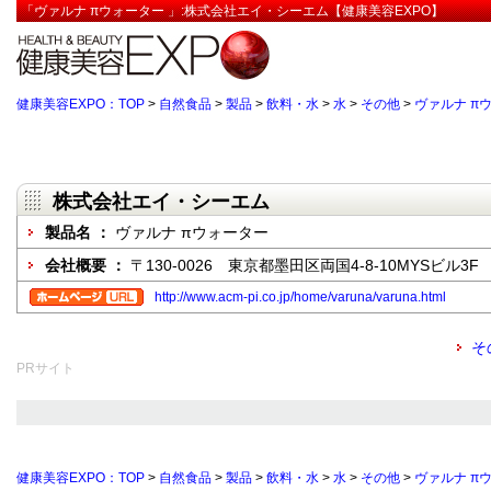
「ヴァルナ πウォーター 」:株式会社エイ・シーエム【健康美容EXPO】
健康美容EXPO：TOP
>
自然食品
>
製品
>
飲料・水
>
水
>
その他
>
ヴァルナ π
株式会社エイ・シーエム
製品名 ：
ヴァルナ πウォーター
会社概要 ：
〒130-0026 東京都墨田区両国4-8-10MYSビル3F
http://www.acm-pi.co.jp/home/varuna/varuna.html
そ
PRサイト
健康美容EXPO：TOP
>
自然食品
>
製品
>
飲料・水
>
水
>
その他
>
ヴァルナ π