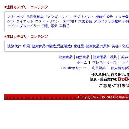
■注目カテゴリ・コンテンツ
スキンケア
男性化粧品（メンズコスメ）
サプリメント
機能性成分
エステ機
ゲン
ダイエット
エステ・サロン・スパ向け
大麦若葉
アルファリポ酸(αリポ
テイン
ブルーベリー
豆乳
寒天
車椅子
■注目カテゴリ・コンテンツ
決済代行
印刷
健康食品の製造(受託製造)
化粧品
健康食品の原料
美容・化粧
健康食品
│
自然食品
│
健康用品・器具
│
美容
ホーム
|
プレスリリース
|
サイ
Cookieポリシー
|
利用規約
|
個人情報保
Copyright© 2005-2023
健康美容