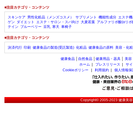
■注目カテゴリ・コンテンツ
スキンケア
男性化粧品（メンズコスメ）
サプリメント
機能性成分
エステ機
ゲン
ダイエット
エステ・サロン・スパ向け
大麦若葉
アルファリポ酸(αリポ
テイン
ブルーベリー
豆乳
寒天
車椅子
■注目カテゴリ・コンテンツ
決済代行
印刷
健康食品の製造(受託製造)
化粧品
健康食品の原料
美容・化粧
健康食品
│
自然食品
│
健康用品・器具
│
美容
ホーム
|
プレスリリース
|
サイ
Cookieポリシー
|
利用規約
|
個人情報保
Copyright© 2005-2023
健康美容