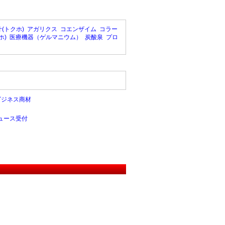
(トクホ)
アガリクス
コエンザイム
コラー
ホ)
医療機器（ゲルマニウム）
炭酸泉
プロ
ビジネス商材
ュース受付