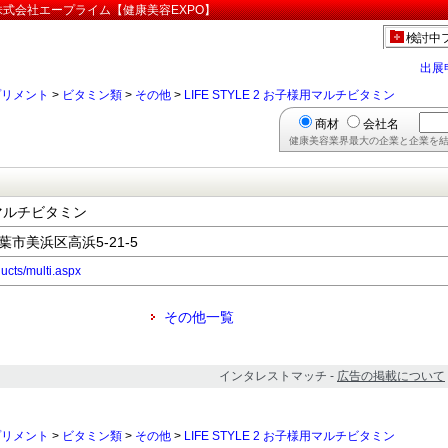
」:株式会社エープライム【健康美容EXPO】
検討中
出展
プリメント
>
ビタミン類
>
その他
>
LIFE STYLE 2 お子様用マルチビタミン
商材
会社名
健康美容業界最大の企業と企業を結
様用マルチビタミン
千葉市美浜区高浜5-21-5
ducts/multi.aspx
その他一覧
インタレストマッチ -
広告の掲載について
プリメント
>
ビタミン類
>
その他
>
LIFE STYLE 2 お子様用マルチビタミン