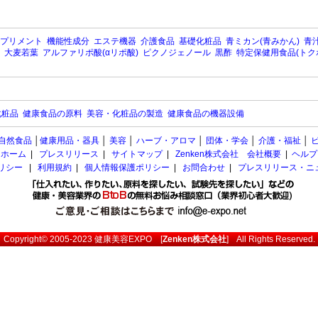
プリメント
機能性成分
エステ機器
介護食品
基礎化粧品
青ミカン(青みかん)
青汁
大麦若葉
アルファリポ酸(αリポ酸)
ピクノジェノール
黒酢
特定保健用食品(トク
化粧品
健康食品の原料
美容・化粧品の製造
健康食品の機器設備
自然食品
│
健康用品・器具
│
美容
│
ハーブ・アロマ
│
団体・学会
│
介護・福祉
│
ホーム
|
プレスリリース
|
サイトマップ
|
Zenken株式会社 会社概要
|
ヘルプ
ポリシー
|
利用規約
|
個人情報保護ポリシー
|
お問合わせ
|
プレスリリース・ニ
Copyright© 2005-2023
健康美容EXPO
[
Zenken株式会社
] All Rights Reserved.