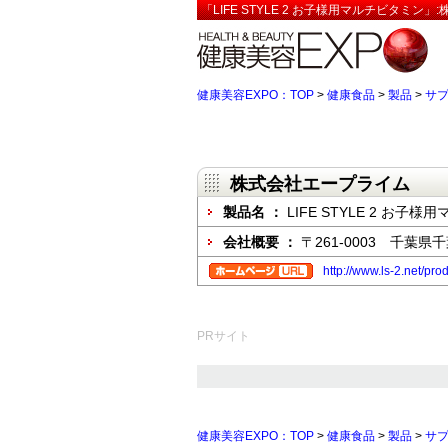
「LIFE STYLE 2 お子様用マルチビタミン
健康美容EXPO：TOP
>
健康食品
>
製品
>
サ
株式会社エープライム
製品名 ：
LIFE STYLE 2 お子
会社概要 ：
〒261-0003 千葉県
http://www.ls-2.net/pro
PRサイト
健康美容EXPO：TOP
>
健康食品
>
製品
>
サ