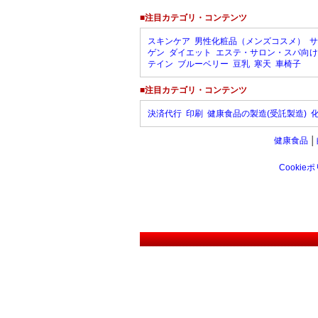
■注目カテゴリ・コンテンツ
スキンケア
男性化粧品（メンズコスメ）
サ
ゲン
ダイエット
エステ・サロン・スパ向け
テイン
ブルーベリー
豆乳
寒天
車椅子
■注目カテゴリ・コンテンツ
決済代行
印刷
健康食品の製造(受託製造)
健康食品
│
Cookie