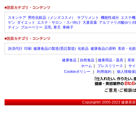
■注目カテゴリ・コンテンツ
スキンケア
男性化粧品（メンズコスメ）
サプリメント
機能性成分
エステ機
ゲン
ダイエット
エステ・サロン・スパ向け
大麦若葉
アルファリポ酸(αリポ
テイン
ブルーベリー
豆乳
寒天
車椅子
■注目カテゴリ・コンテンツ
決済代行
印刷
健康食品の製造(受託製造)
化粧品
健康食品の原料
美容・化粧
健康食品
│
自然食品
│
健康用品・器具
│
美容
ホーム
|
プレスリリース
|
サイ
Cookieポリシー
|
利用規約
|
個人情報保
Copyright© 2005-2023
健康美容