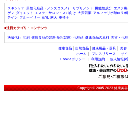
スキンケア
男性化粧品（メンズコスメ）
サプリメント
機能性成分
エステ機
ゲン
ダイエット
エステ・サロン・スパ向け
大麦若葉
アルファリポ酸(αリポ
テイン
ブルーベリー
豆乳
寒天
車椅子
■注目カテゴリ・コンテンツ
決済代行
印刷
健康食品の製造(受託製造)
化粧品
健康食品の原料
美容・化粧
健康食品
│
自然食品
│
健康用品・器具
│
美容
ホーム
|
プレスリリース
|
サイ
Cookieポリシー
|
利用規約
|
個人情報保
Copyright© 2005-2023
健康美容