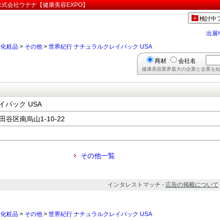
株式会社ウテナ【健康美容EXPO】
検討中
出展
>
化粧品
>
その他
>
世界紀行 ナチュラルクレイパック USA
商材
会社名
健康美容業界最大の企業と企業を結
パック USA
田谷区南烏山1-10-22
その他一覧
インタレストマッチ -
広告の掲載について
>
化粧品
>
その他
>
世界紀行 ナチュラルクレイパック USA