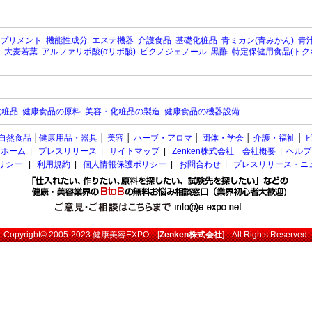
プリメント
機能性成分
エステ機器
介護食品
基礎化粧品
青ミカン(青みかん)
青汁
大麦若葉
アルファリポ酸(αリポ酸)
ピクノジェノール
黒酢
特定保健用食品(トク
化粧品
健康食品の原料
美容・化粧品の製造
健康食品の機器設備
自然食品
│
健康用品・器具
│
美容
│
ハーブ・アロマ
│
団体・学会
│
介護・福祉
│
ホーム
|
プレスリリース
|
サイトマップ
|
Zenken株式会社 会社概要
|
ヘルプ
ポリシー
|
利用規約
|
個人情報保護ポリシー
|
お問合わせ
|
プレスリリース・ニ
Copyright© 2005-2023
健康美容EXPO
[
Zenken株式会社
] All Rights Reserved.