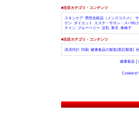
■注目カテゴリ・コンテンツ
スキンケア
男性化粧品（メンズコスメ）
サ
ゲン
ダイエット
エステ・サロン・スパ向け
テイン
ブルーベリー
豆乳
寒天
車椅子
■注目カテゴリ・コンテンツ
決済代行
印刷
健康食品の製造(受託製造)
健康食品
│
Cookie