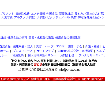
プリメント
機能性成分
エステ機器
介護食品
基礎化粧品
青ミカン(青みかん)
青汁
大麦若葉
アルファリポ酸(αリポ酸)
ピクノジェノール
黒酢
特定保健用食品(トク
化粧品
健康食品の原料
美容・化粧品の製造
健康食品の機器設備
自然食品
│
健康用品・器具
│
美容
│
ハーブ・アロマ
│
団体・学会
│
介護・福祉
│
ホーム
|
プレスリリース
|
サイトマップ
|
Zenken株式会社 会社概要
|
ヘルプ
ポリシー
|
利用規約
|
個人情報保護ポリシー
|
お問合わせ
|
プレスリリース・ニ
Copyright© 2005-2023
健康美容EXPO
[
Zenken株式会社
] All Rights Reserved.