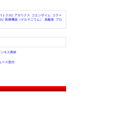
(トクホ)
アガリクス
コエンザイム
コラー
ホ)
医療機器（ゲルマニウム）
炭酸泉
プロ
ビジネス商材
ュース受付