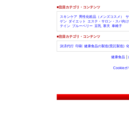
■注目カテゴリ・コンテンツ
スキンケア
男性化粧品（メンズコスメ）
サ
ゲン
ダイエット
エステ・サロン・スパ向け
テイン
ブルーベリー
豆乳
寒天
車椅子
■注目カテゴリ・コンテンツ
決済代行
印刷
健康食品の製造(受託製造)
健康食品
│
Cookie