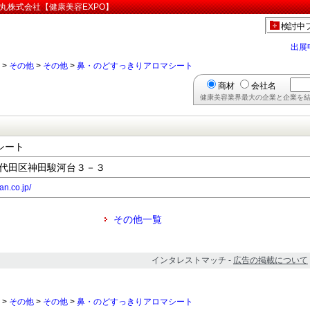
丸株式会社【健康美容EXPO】
検討中
出展
>
その他
>
その他
>
鼻・のどすっきりアロマシート
商材
会社名
健康美容業界最大の企業と企業を結
シート
都千代田区神田駿河台３－３
n.co.jp/
その他一覧
インタレストマッチ -
広告の掲載について
>
その他
>
その他
>
鼻・のどすっきりアロマシート