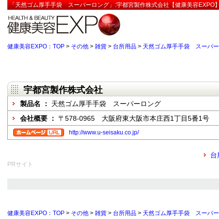
「天然ゴム厚手手袋 スーパーロング」:宇都宮製作株式会社【健康美容EXPO
健康美容EXPO：TOP
>
その他
>
雑貨
>
台所用品
>
天然ゴム厚手手袋 スーパー
宇都宮製作株式会社
製品名 ：
天然ゴム厚手手袋 スーパーロング
会社概要 ：
〒578-0965 大阪府東大阪市本庄西1丁目5番1号
http://www.u-seisaku.co.jp/
台
PRサイト
健康美容EXPO：TOP
>
その他
>
雑貨
>
台所用品
>
天然ゴム厚手手袋 スーパー