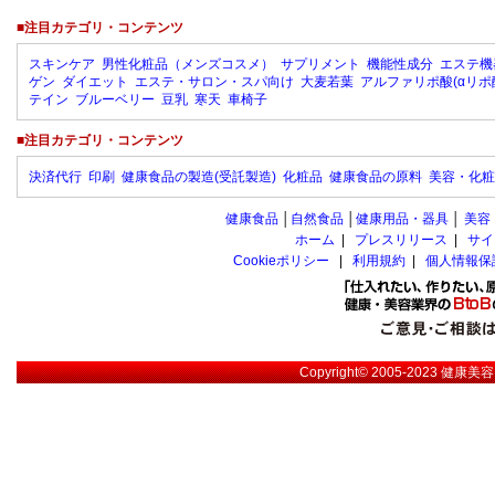
■注目カテゴリ・コンテンツ
スキンケア
男性化粧品（メンズコスメ）
サプリメント
機能性成分
エステ機
ゲン
ダイエット
エステ・サロン・スパ向け
大麦若葉
アルファリポ酸(αリポ
テイン
ブルーベリー
豆乳
寒天
車椅子
■注目カテゴリ・コンテンツ
決済代行
印刷
健康食品の製造(受託製造)
化粧品
健康食品の原料
美容・化粧
健康食品
│
自然食品
│
健康用品・器具
│
美容
ホーム
|
プレスリリース
|
サイ
Cookieポリシー
|
利用規約
|
個人情報保
Copyright© 2005-2023
健康美容