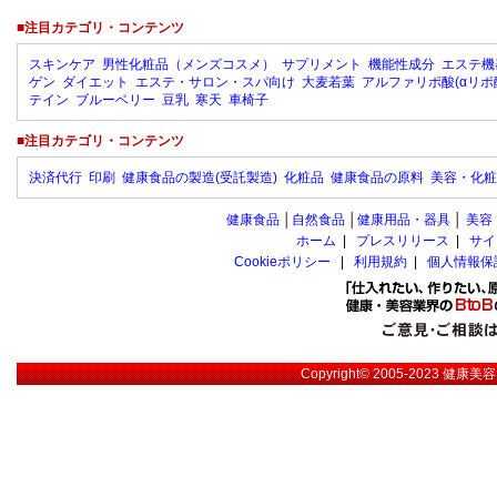
■注目カテゴリ・コンテンツ
スキンケア
男性化粧品（メンズコスメ）
サプリメント
機能性成分
エステ機
ゲン
ダイエット
エステ・サロン・スパ向け
大麦若葉
アルファリポ酸(αリポ
テイン
ブルーベリー
豆乳
寒天
車椅子
■注目カテゴリ・コンテンツ
決済代行
印刷
健康食品の製造(受託製造)
化粧品
健康食品の原料
美容・化粧
健康食品
│
自然食品
│
健康用品・器具
│
美容
ホーム
|
プレスリリース
|
サイ
Cookieポリシー
|
利用規約
|
個人情報保
Copyright© 2005-2023
健康美容