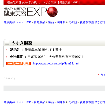
「後藤散本舗 黄かぼす果汁」:うすき製薬【健康美容EXPO】
健康美容EXPO：TOP
>
自然食品
>
製品
>
調味料
>
その他
>
後藤散本舗 黄かぼ
うすき製薬
製品名 ：
後藤散本舗 黄かぼす果汁
会社概要 ：
〒875-0052 大分県臼杵市市浜997-1
http://www.gotosan.co.jp/item13.html
そ
PRサイト
健康美容EXPO：TOP
>
自然食品
>
製品
>
調味料
>
その他
>
後藤散本舗 黄かぼ