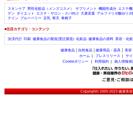
スキンケア
男性化粧品（メンズコスメ）
サプリメント
機能性成分
エステ機
ゲン
ダイエット
エステ・サロン・スパ向け
大麦若葉
アルファリポ酸(αリポ
テイン
ブルーベリー
豆乳
寒天
車椅子
■注目カテゴリ・コンテンツ
決済代行
印刷
健康食品の製造(受託製造)
化粧品
健康食品の原料
美容・化粧
健康食品
│
自然食品
│
健康用品・器具
│
美容
ホーム
|
プレスリリース
|
サイ
Cookieポリシー
|
利用規約
|
個人情報保
Copyright© 2005-2023
健康美容