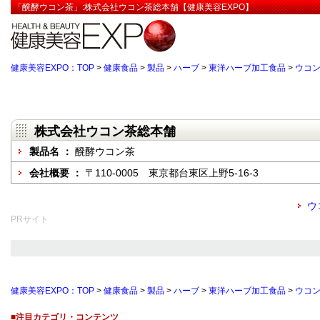
「醗酵ウコン茶」:株式会社ウコン茶総本舗【健康美容EXPO】
健康美容EXPO：TOP
>
健康食品
>
製品
>
ハーブ
>
東洋ハーブ加工食品
>
ウコ
株式会社ウコン茶総本舗
製品名 ：
醗酵ウコン茶
会社概要 ：
〒110-0005 東京都台東区上野5-16-3
ウ
PRサイト
健康美容EXPO：TOP
>
健康食品
>
製品
>
ハーブ
>
東洋ハーブ加工食品
>
ウコ
■注目カテゴリ・コンテンツ