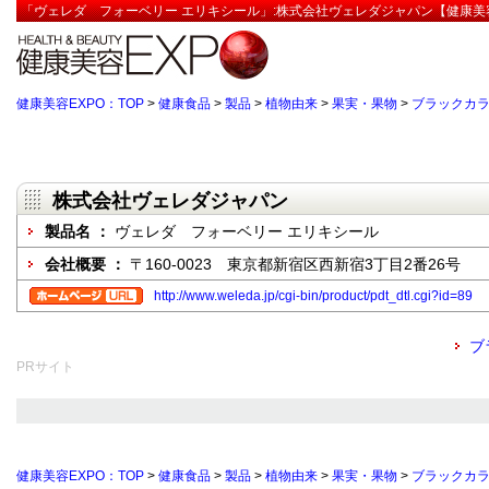
「ヴェレダ フォーベリー エリキシール」:株式会社ヴェレダジャパン【健康美容
健康美容EXPO：TOP
>
健康食品
>
製品
>
植物由来
>
果実・果物
>
ブラックカ
株式会社ヴェレダジャパン
製品名 ：
ヴェレダ フォーベリー エリキシール
会社概要 ：
〒160-0023 東京都新宿区西新宿3丁目2番26号
http://www.weleda.jp/cgi-bin/product/pdt_dtl.cgi?id=89
ブ
PRサイト
健康美容EXPO：TOP
>
健康食品
>
製品
>
植物由来
>
果実・果物
>
ブラックカ