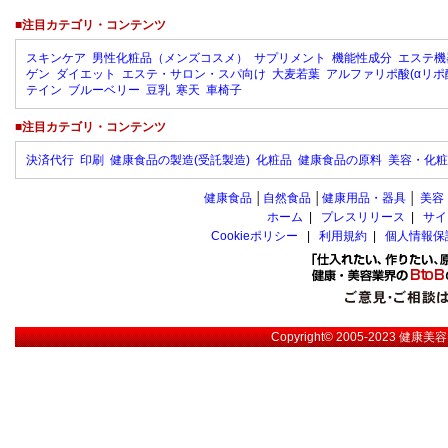
■注目カテゴリ・コンテンツ
スキンケア
男性化粧品（メンズコスメ）
サプリメント
機能性成分
エステ機
ゲン
ダイエット
エステ・サロン・スパ向け
大麦若葉
アルファリポ酸(αリポ
テイン
ブルーベリー
豆乳
寒天
車椅子
■注目カテゴリ・コンテンツ
決済代行
印刷
健康食品の製造(受託製造)
化粧品
健康食品の原料
美容・化粧
健康食品
│
自然食品
│
健康用品・器具
│
美容
ホーム
|
プレスリリース
|
サイ
Cookieポリシー
|
利用規約
|
個人情報保
Copyright© 2005-2023
健康美容